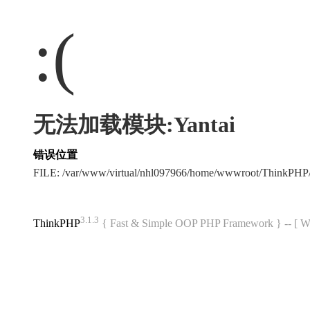
:(
无法加载模块:Yantai
错误位置
FILE: /var/www/virtual/nhl097966/home/wwwroot/ThinkPH
3.1.3
ThinkPHP
{ Fast & Simple OOP PHP Framework } -- 