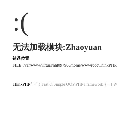
:(
无法加载模块:Zhaoyuan
错误位置
FILE: /var/www/virtual/nhl097966/home/wwwroot/ThinkPH
3.1.3
ThinkPHP
{ Fast & Simple OOP PHP Framework } -- 