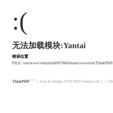
:(
无法加载模块:Yantai
错误位置
FILE: /var/www/virtual/nhl097966/home/wwwroot/ThinkPH
3.1.3
ThinkPHP
{ Fast & Simple OOP PHP Framework } -- 