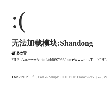
:(
无法加载模块:Shandong
错误位置
FILE: /var/www/virtual/nhl097966/home/wwwroot/ThinkPH
3.1.3
ThinkPHP
{ Fast & Simple OOP PHP Framework } -- 