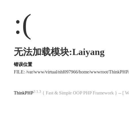
:(
无法加载模块:Laiyang
错误位置
FILE: /var/www/virtual/nhl097966/home/wwwroot/ThinkPH
3.1.3
ThinkPHP
{ Fast & Simple OOP PHP Framework } -- 